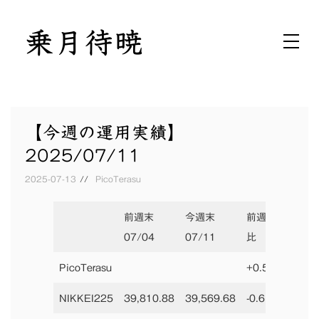
Skip
乗月待暁
to
月ニ乗ジテ暁ヲ待ツ
content
【今週の運用実績】
2025/07/11
2025-07-13
PicoTerasu
前週末
今週末
前週末
前年
07/04
07/11
比
PicoTerasu
+0.54%
NIKKEI225
39,810.88
39,569.68
-0.61%
39,8