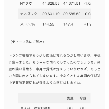
NYダウ
44,828.53
44,371.51
-1.02%
42,5
ナスダック
20,601.10
20,585.52
-0.08%
19,3
米ドル/円
144.55
147.4
+1.97%
157.
（ディーツ法にて算出）
トランプ書簡でもう少し市場は荒れるのかと思いきや、平穏
に進みました。もうみんな慣れてしまったのでしょうね。刺
激の強い言葉も、中身や覚悟が定まっていなければ、あっと
いう間に飽きられてしまいます。少なくとも４年間の任期途
中で賞味期限切れが来るような感じはしますね。
先週
今週
日本株 保有銘柄数
151
151