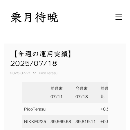
Skip
乗月待暁
to
月ニ乗ジテ暁ヲ待ツ
content
【今週の運用実績】
2025/07/18
2025-07-21
PicoTerasu
前週末
今週末
前週末
前年
07/11
07/18
比
PicoTerasu
+0.51%
NIKKEI225
39,569.68
39,819.11
+0.63%
39,8