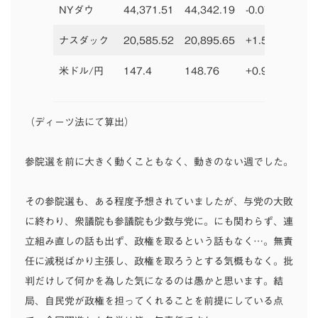
NYダウ
44,371.51
44,342.19
-0.07%
42,5
ナスダック
20,585.52
20,895.65
+1.51%
19,3
米ドル/円
147.4
148.76
+0.92%
157.
（ディーツ法にて算出）
参院選を前に大きく動くこともなく、動きのない週でした。
その参院選も、ある程度予想されていましたが、与党の大敗
に終わり、衆議院も参議院も少数与党に。にも関わらず、連
立組み直しの話も出ず、政権を取るという話もなく…。無責
任に減税ばかり主張し、政権を取ろうとする気概もなく。批
判だけして何かを為した気になるのは愚かと思います。結
局、自民党が政権を担ってくれることを前提にしている点