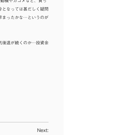
発動機やカゴメなど、買っ
今となっては甚だしく疑問
早まったかな…というのが
気後退が続くのか…投資余
Next: