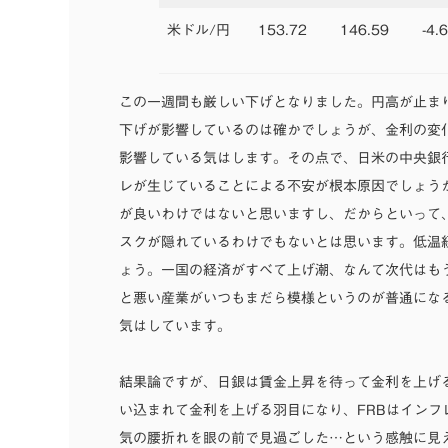
米ドル/円
153.72
146.59
-4.
この一週間も厳しい下げとなりました。円高が止ま
下げが影響しているのは確かでしょうが、金利の変
影響している気はします。その点で、日米の中央銀
レが生じていることによる不安が根本原因でしょう
が良いわけではないと思いますし、だからといって
スクが隠れているわけでもないとは思います。低温
ょう。一国の経済がすべて上げ潮、なんて次代はも
と悪い産業がいつもまだら模様というのが普通にな
気はしています。
結果論ですが、日銀は賃金上昇を待って金利を上げ
い込まれて金利を上げる羽目になり、FRBはインフ
気の腰折れを眼の前で見過ごした…という感触に見