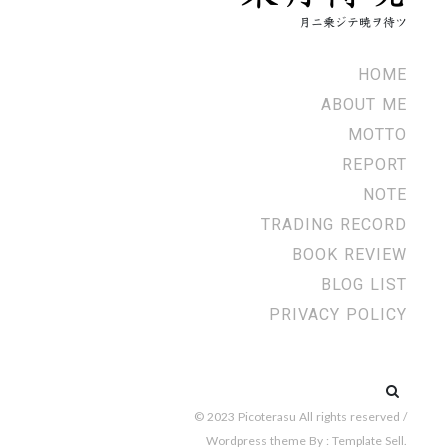
月ニ乗ジテ暁ヲ待ツ
HOME
ABOUT ME
MOTTO
REPORT
NOTE
TRADING RECORD
BOOK REVIEW
BLOG LIST
PRIVACY POLICY
検
© 2023 Picoterasu All rights reserved /
索:
Wordpress theme
By :
Template Sell
.