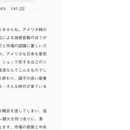
64%
141.22
+3.80%
りませんね。アメリカ株の
化による為替変動のほうが
行と市場の認識に著しいズ
か。アメリカも日本も景気
、ショック死するほどのリ
経済なんてこんなものでし
う終わり、調子の良い産業
る…そんな時代が来ている
る機会を逸してしまい、追
レ鎮火を待つ余りに、景
えます。市場の感覚と中央