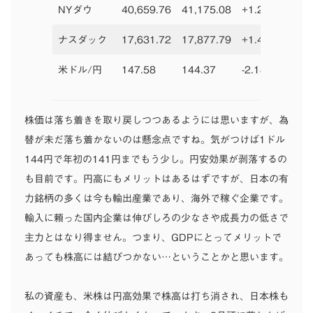
NYダウ
40,659.76
41,175.08
+1.27%
3768
ナスダック
17,631.72
17,877.79
+1.40%
1501
米ドル/円
147.58
144.37
-2.18%
141.
株価は落ち着きを取り戻しつつあるようには思いますが、為
替が未だ落ち着かないのは懸念点ですね。気がつけば1ドル
144円で年初の141円までもう少し。円安効果が剥落するの
も目前です。円高にもメリットはあるはずですが、日本の有
力銘柄の多くは今も輸出産業であり、海外で稼ぐ企業です。
輸入に頼った国内企業は伸びしろの少なさや成長力の低さで
主力とはなり得ません。つまり、GDPにとってメリットで
あっても株高には結びつかない…ということかと思います。
私の資産も、米株は円高効果で株高は打ち消され、日本株も