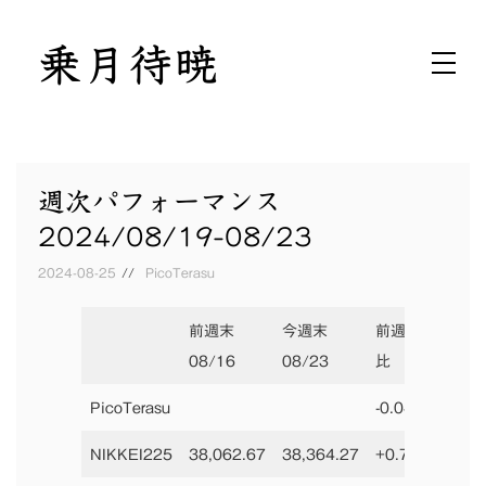
Skip
乗月待暁
to
月ニ乗ジテ暁ヲ待ツ
content
週次パフォーマンス
2024/08/19-08/23
2024-08-25
PicoTerasu
前週末
今週末
前週末
前年
08/16
08/23
比
PicoTerasu
-0.04%
NIKKEI225
38,062.67
38,364.27
+0.79%
3346